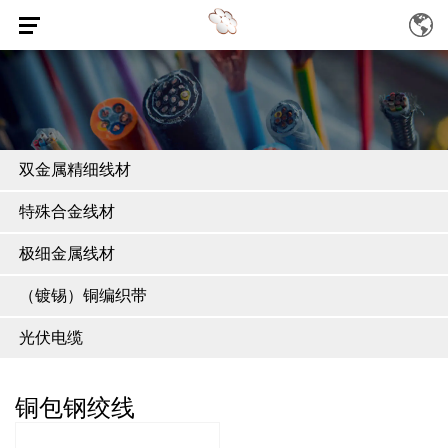
双金属精细线材
特殊合金线材
极细金属线材
（镀锡）铜编织带
光伏电缆
铜包钢绞线