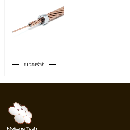
铜包钢绞线