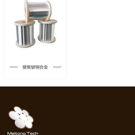
镀银铍铜合金