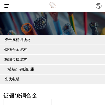
双金属精细线材
特殊合金线材
极细金属线材
（镀锡）铜编织带
光伏电缆
镀银铍铜合金